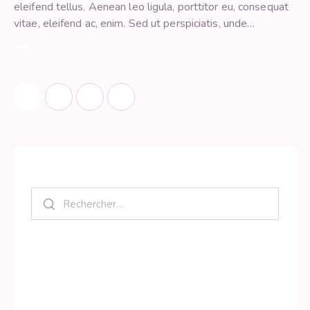
eleifend tellus. Aenean leo ligula, porttitor eu, consequat
vitae, eleifend ac, enim. Sed ut perspiciatis, unde…
1
>
2
3
Search
Category
Krishna
Spiritual