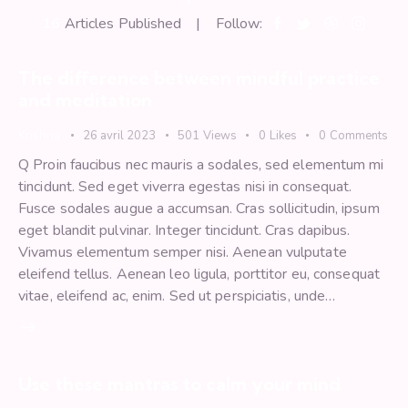
16
Articles Published
Follow:
The difference between mindful practice
and meditation
Krishna
26 avril 2023
501
Views
0
Likes
0
Comments
Q Proin faucibus nec mauris a sodales, sed elementum mi
tincidunt. Sed eget viverra egestas nisi in consequat.
Fusce sodales augue a accumsan. Cras sollicitudin, ipsum
eget blandit pulvinar. Integer tincidunt. Cras dapibus.
Vivamus elementum semper nisi. Aenean vulputate
eleifend tellus. Aenean leo ligula, porttitor eu, consequat
vitae, eleifend ac, enim. Sed ut perspiciatis, unde…
Use these mantras to calm your mind