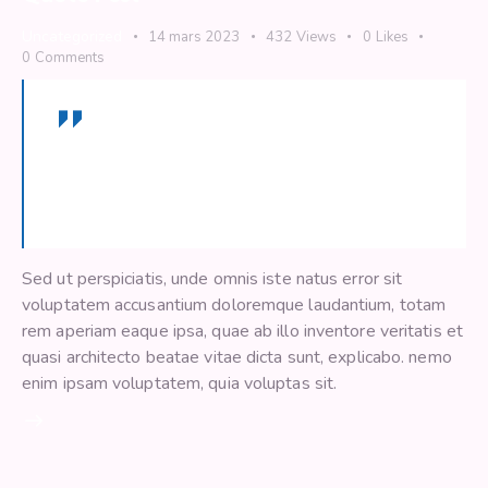
Uncategorized
14 mars 2023
432
Views
0
Likes
0
Comments
Dipiscing elit, sed do eiusmod tempor incid
idunt ut labore adipiscing et dolore magna
minim totam rem iste natus sit aliqua.
Sed ut perspiciatis, unde omnis iste natus error sit
voluptatem accusantium doloremque laudantium, totam
rem aperiam eaque ipsa, quae ab illo inventore veritatis et
quasi architecto beatae vitae dicta sunt, explicabo. nemo
enim ipsam voluptatem, quia voluptas sit.