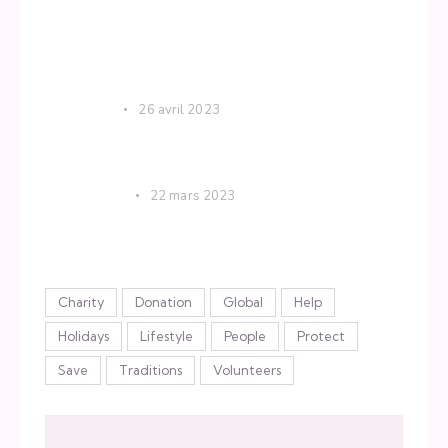
Uncategorized
Yoga
Recent Posts
KRISHNA
26 avril 2023
The difference between mindful practice
and meditation
SPIRITUAL
22 mars 2023
Use these mantras to calm your mind
Étiquettes
Charity
Donation
Global
Help
Holidays
Lifestyle
People
Protect
Save
Traditions
Volunteers