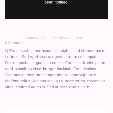
What is the main message of Krishna?
Spiritual
21 mars 2023
709
Views
1
Like
0
Comments
Q Proin faucibus nec mauris a sodales, sed elementum mi
tincidunt. Sed eget viverra egestas nisi in consequat.
Fusce sodales augue a accumsan. Cras sollicitudin, ipsum
eget blandit pulvinar. Integer tincidunt. Cras dapibus.
Vivamus elementum semper nisi. Aenean vulputate
eleifend tellus. Aenean leo ligula, porttitor eu, consequat
vitae, eleifend ac, enim. Sed ut perspiciatis, unde…