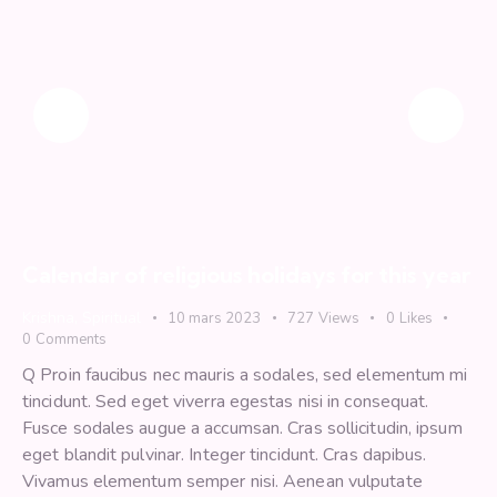
Calendar of religious holidays for this year
Krishna
,
Spiritual
10 mars 2023
727
Views
0
Likes
0
Comments
Q Proin faucibus nec mauris a sodales, sed elementum mi
tincidunt. Sed eget viverra egestas nisi in consequat.
Fusce sodales augue a accumsan. Cras sollicitudin, ipsum
eget blandit pulvinar. Integer tincidunt. Cras dapibus.
Vivamus elementum semper nisi. Aenean vulputate