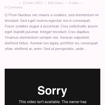
Spiritual
22 mars 2023
640
Views
0
Likes
0
Comments
Q Proin faucibus nec mauris a sodales, sed elementum mi
tincidunt. Sed eget viverra egestas nisi in consequat.
Fusce sodales augue a accumsan. Cras sollicitudin, ipsum
eget blandit pulvinar. Integer tincidunt. Cras dapibus.
Vivamus elementum semper nisi. Aenean vulputate
eleifend tellus. Aenean leo ligula, porttitor eu, consequat
vitae, eleifend ac, enim. Sed ut perspiciatis, unde…