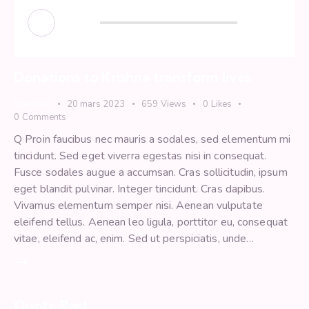
Lecteur
00:00
00:00
audio
Donations to Krishna transform lives
Spiritual
20 mars 2023
659
Views
0
Likes
0
Comments
Q Proin faucibus nec mauris a sodales, sed elementum mi
tincidunt. Sed eget viverra egestas nisi in consequat.
Fusce sodales augue a accumsan. Cras sollicitudin, ipsum
eget blandit pulvinar. Integer tincidunt. Cras dapibus.
Vivamus elementum semper nisi. Aenean vulputate
eleifend tellus. Aenean leo ligula, porttitor eu, consequat
vitae, eleifend ac, enim. Sed ut perspiciatis, unde…
Quote Post