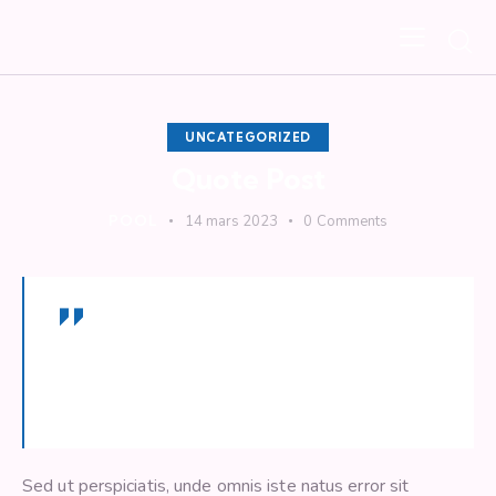
UNCATEGORIZED
Quote Post
POOL
14 mars 2023
0
Comments
Dipiscing elit, sed do eiusmod tempor incid
idunt ut labore adipiscing et dolore magna
minim totam rem iste natus sit aliqua.
Sed ut perspiciatis, unde omnis iste natus error sit