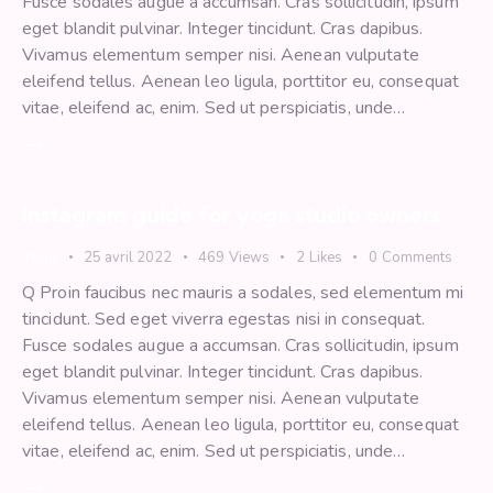
Fusce sodales augue a accumsan. Cras sollicitudin, ipsum
eget blandit pulvinar. Integer tincidunt. Cras dapibus.
Vivamus elementum semper nisi. Aenean vulputate
eleifend tellus. Aenean leo ligula, porttitor eu, consequat
vitae, eleifend ac, enim. Sed ut perspiciatis, unde…
Instagram guide for yoga studio owners
Yoga
25 avril 2022
469
Views
2
Likes
0
Comments
Q Proin faucibus nec mauris a sodales, sed elementum mi
tincidunt. Sed eget viverra egestas nisi in consequat.
Fusce sodales augue a accumsan. Cras sollicitudin, ipsum
eget blandit pulvinar. Integer tincidunt. Cras dapibus.
Vivamus elementum semper nisi. Aenean vulputate
eleifend tellus. Aenean leo ligula, porttitor eu, consequat
vitae, eleifend ac, enim. Sed ut perspiciatis, unde…