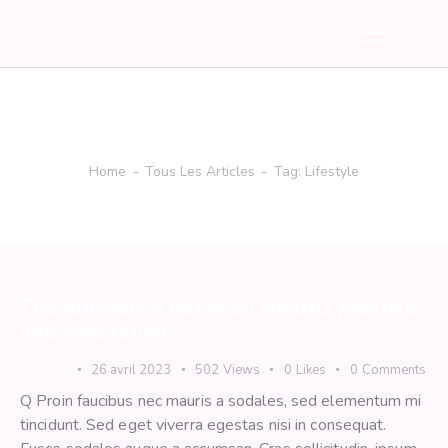
Tag: Lifestyle
Home
Tous Les Articles
Tag: Lifestyle
The difference between mindful practice
and meditation
Krishna
26 avril 2023
502
Views
0
Likes
0
Comments
Q Proin faucibus nec mauris a sodales, sed elementum mi
tincidunt. Sed eget viverra egestas nisi in consequat.