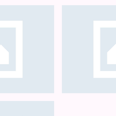
Education
Gita