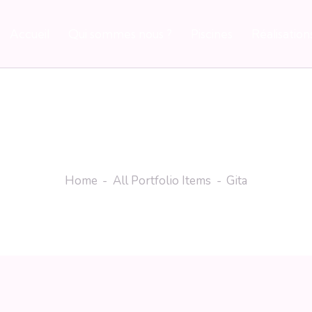
Accueil
Qui sommes nous ?
Piscines
Réalisation
Gita
Home
All Portfolio Items
Gita