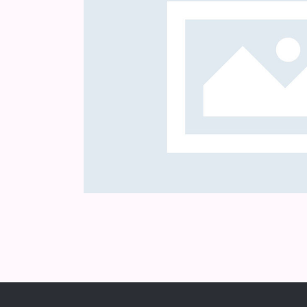
India
Gita